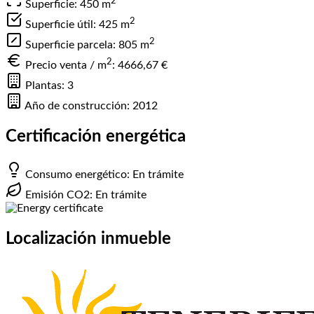
2
Superficie: 450
m
2
Superficie útil: 425
m
2
Superficie parcela: 805
m
2
Precio venta / m
:
4666,67 €
Plantas: 3
Año de construcción: 2012
Certificación energética
Consumo energético: En trámite
Emisión CO2: En trámite
Localización inmueble