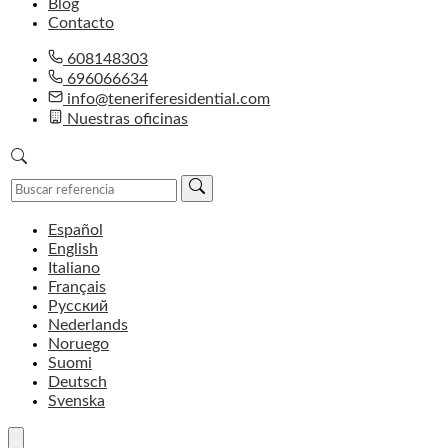
Blog
Contacto
608148303
696066634
info@teneriferesidential.com
Nuestras oficinas
Español
English
Italiano
Français
Русский
Nederlands
Noruego
Suomi
Deutsch
Svenska