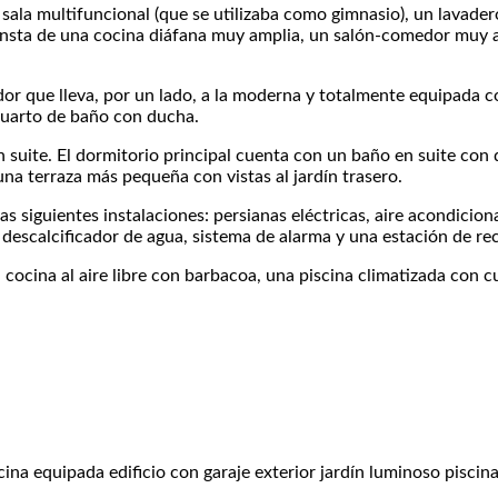
na sala multifuncional (que se utilizaba como gimnasio), un lavad
nsta de una cocina diáfana muy amplia, un salón-comedor muy a
idor que lleva, por un lado, a la moderna y totalmente equipada c
 cuarto de baño con ducha.
suite. El dormitorio principal cuenta con un baño en suite con d
 una terraza más pequeña con vistas al jardín trasero.
s siguientes instalaciones: persianas eléctricas, aire acondiciona
, descalcificador de agua, sistema de alarma y una estación de re
cocina al aire libre con barbacoa, una piscina climatizada con 
cina equipada
edificio con garaje
exterior
jardín
luminoso
piscin