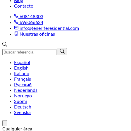
Blog
Contacto
608148303
696066634
info@teneriferesidential.com
Nuestras oficinas
Español
English
Italiano
Français
Русский
Nederlands
Noruego
Suomi
Deutsch
Svenska
Cualquier área