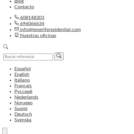
Blog
Contacto
608148303
696066634
info@teneriferesidential.com
Nuestras oficinas
Español
English
Italiano
Français
Русский
Nederlands
Noruego
Suomi
Deutsch
Svenska